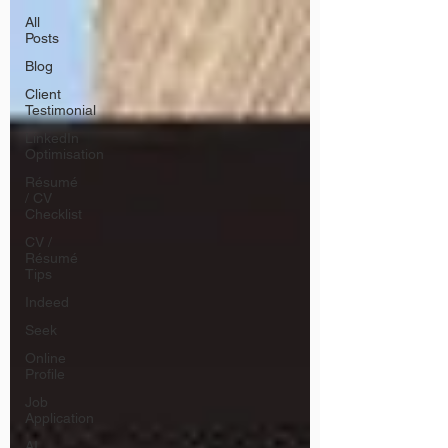
All
Posts
Blog
Client
Testimonial
LinkedIn
Optimisation
Résumé
/ CV
Checklist
CV /
Résumé
Tips
Indeed
Seek
Online
Profile
Job
Application
AI